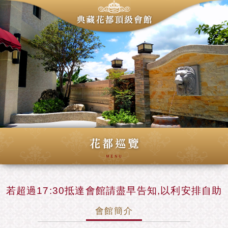
若超過17:30抵達會館請盡早告知,以利安排自助
入住,感謝您
會館簡介
會館人工辦理入住時間為15:00~17:30前
2023迎新春 玉兔迎春 前兔似錦 福兔迎祥~