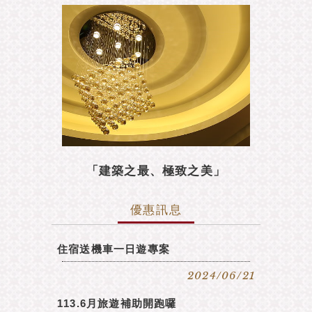
若超過17:30抵達會館請盡早告知,以利安排自助
入住,感謝您
會館人工辦理入住時間為15:00~17:30前
2023迎新春 玉兔迎春 前兔似錦 福兔迎祥~
「建築之最、極致之美」
優惠訊息
住宿送機車一日遊專案
2024/06/21
113.6月旅遊補助開跑囉