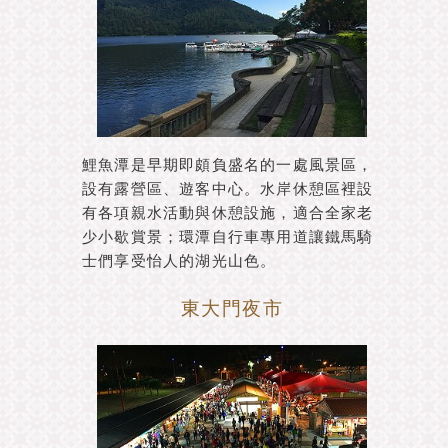
鯉魚潭是早期即頗負盛名的一處風景區，
設有露營區、遊客中心。水岸休憩區裡設
有各項親水活動與休憩設施，適合全家老
少小歇賞景；環潭自行車專用道讓鐵馬騎
士們享受怡人的湖光山色。
東大門夜市