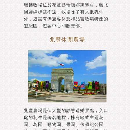
瑞穗牧場位於花蓮縣瑞穗鄉舞鶴村，離北
回歸線標誌不遠，牧場除了有大批乳牛
外，還設有供遊客休憩和品嘗牧場特產的
遊憩區、遊客中心和販賣部。
兆豐休閒農場
兆豐農場是個大型的靜態遊樂景點，入口
處的乳牛是著名地標，擁有歐式主題花
園、鳥園、動物園、果園、侏儸紀公園