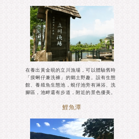
在養出黃金硯的立川漁場，可以體驗舊時
「摸蜊仔兼洗褲」的鄉土野趣。設有生態
館、養殖魚生態池，蜆仔池旁有淋浴、洗
腳區，池畔還有步道，附近的景色優美。
鯉魚潭