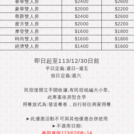
奢華雙人房
$2400
$2600
豪華雙人房
$2000
$2200
尊爵雙人房
$2400
$2600
蜜月雙人房
$2000
$2200
摩登雙人房
$1600
$1800
時尚雙人房
$1600
$1800
經濟雙人房
$1400
$1600
即日起至113/12/30日前
平日定義:週日~週五
假日定義:週六
民宿僅開立手開收據,有民宿統編大小章,
此專案依房型含早
用餐放式為:發送餐卷，自行前往商家用餐
►此優惠活動不可與其他優惠合併使用
►不適用日期:
春節連假113/02/08~14